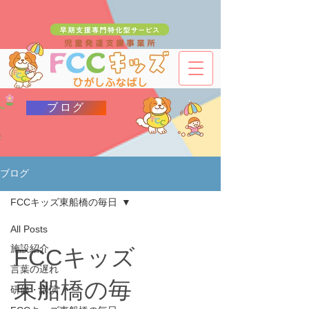
ブログ
ブログ
FCCキッズ東船橋の毎日
All Posts
施設紹介
FCCキッズ
言葉の遅れ
東船橋の毎
研修・講演