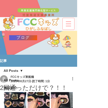
ブログ
記事
All Posts
FCCキッズ東船橋
All Posts
2025年8月27日
読了時間: 1分
2回通っただけで？！！
施設紹介
言葉の遅れ
研修・講演